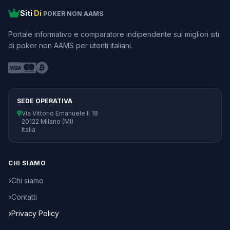
Siti
Di
POKER NON AAMS
Portale informativo e comparatore indipendente sui migliori siti
di poker non AAMS per utenti italiani.
SEDE OPERATIVA
Via Vittorio Emanuele II 18
20122 Milano (MI)
Italia
CHI SIAMO
Chi siamo
Contatti
Privacy Policy