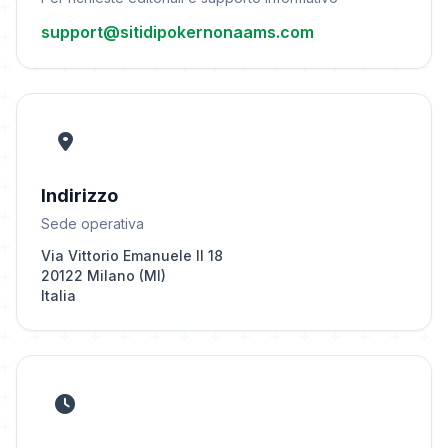
support@sitidipokernonaams.com
Indirizzo
Sede operativa
Via Vittorio Emanuele II 18
20122 Milano (MI)
Italia