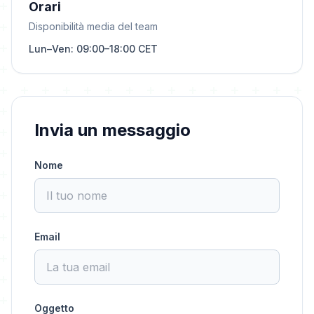
Orari
Disponibilità media del team
Lun–Ven: 09:00–18:00 CET
Invia un messaggio
Nome
Email
Oggetto